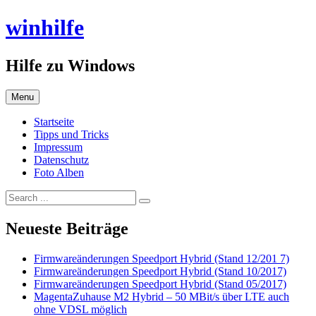
Skip
winhilfe
to
content
Hilfe zu Windows
Menu
Startseite
Tipps und Tricks
Impressum
Datenschutz
Foto Alben
Search
Search
for:
Submit
Neueste Beiträge
Firmwareänderungen Speedport Hybrid (Stand 12/201 7)
Firmwareänderungen Speedport Hybrid (Stand 10/2017)
Firmwareänderungen Speedport Hybrid (Stand 05/2017)
MagentaZuhause M2 Hybrid – 50 MBit/s über LTE auch
ohne VDSL möglich