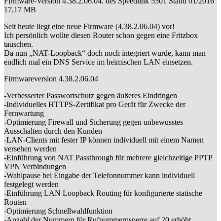
Firmware-Version 4.38.2.06.04. des Speedlink 5501 Stand 01/2016
17,17 MB
Seit heute liegt eine neue Firmware (4.38.2.06.04) vor!
Ich persönlich wollte diesen Router schon gegen eine Fritzbox
tauschen.
Da nun „NAT-Loopback“ doch noch integriert wurde, kann man
endlich mal ein DNS Service im heimischen LAN einsetzen.
Firmwareversion 4.38.2.06.04
-Verbesserter Passwortschutz gegen äußeres Eindringen
-Individuelles HTTPS-Zertifikat pro Gerät für Zwecke der
Fernwartung
-Optimierung Firewall und Sicherung gegen unbewusstes
Ausschalten durch den Kunden
-LAN-Clients mit fester IP können individuell mit einem Namen
versehen werden
-Einführung von NAT Passthrough für mehrere gleichzeitige PPTP
VPN Verbindungen
-Wahlpause bei Eingabe der Telefonnummer kann individuell
festgelegt werden
-Einführung LAN Loopback Routing für konfigurierte statische
Routen
-Optimierung Schnellwahlfunktion
-Anzahl der Nummern für Rufnummernsperre auf 20 erhöht